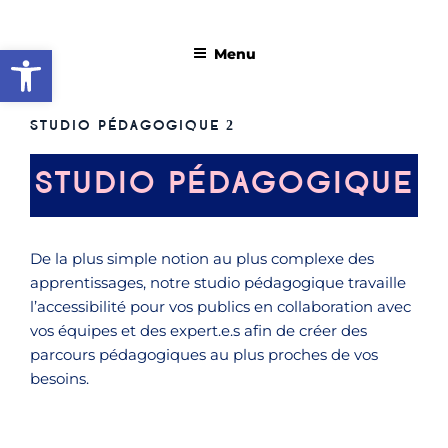
Aller
RO-BOTS
au
Ouvrir la barre d’outils
Menu
contenu
principal
STUDIO PÉDAGOGIQUE 2
STUDIO PÉDAGOGIQUE
De la plus simple notion au plus complexe des
apprentissages, notre studio pédagogique travaille
l’accessibilité pour vos publics en collaboration avec
vos équipes et des expert.e.s afin de créer des
parcours pédagogiques au plus proches de vos
besoins.